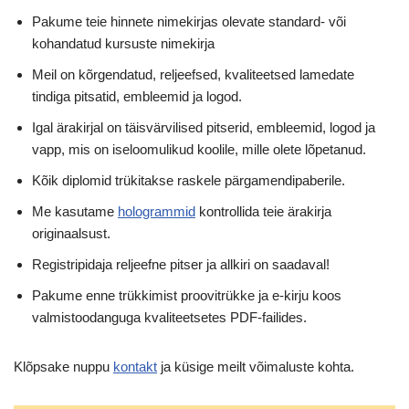
Pakume teie hinnete nimekirjas olevate standard- või
kohandatud kursuste nimekirja
Meil on kõrgendatud, reljeefsed, kvaliteetsed lamedate
tindiga pitsatid, embleemid ja logod.
Igal ärakirjal on täisvärvilised pitserid, embleemid, logod ja
vapp, mis on iseloomulikud koolile, mille olete lõpetanud.
Kõik diplomid trükitakse raskele pärgamendipaberile.
Me kasutame
hologrammid
kontrollida teie ärakirja
originaalsust.
Registripidaja reljeefne pitser ja allkiri on saadaval!
Pakume enne trükkimist proovitrükke ja e-kirju koos
valmistoodanguga kvaliteetsetes PDF-failides.
Klõpsake nuppu
kontakt
ja küsige meilt võimaluste kohta.