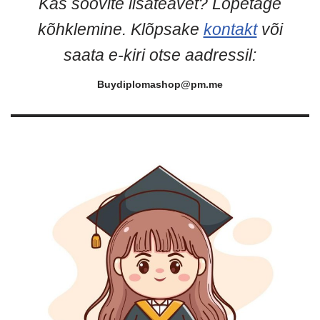
Kas soovite lisateavet? Lõpetage
kõhklemine. Klõpsake
kontakt
või
saata e-kiri otse aadressil:
Buydiplomashop@pm.me