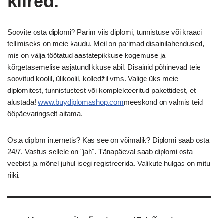
kiired.
Soovite osta diplomi? Parim viis diplomi, tunnistuse või kraadi
tellimiseks on meie kaudu. Meil on parimad disainilahendused,
mis on välja töötatud aastatepikkuse kogemuse ja
kõrgetasemelise asjatundlikkuse abil. Disainid põhinevad teie
soovitud koolil, ülikoolil, kolledžil vms. Valige üks meie
diplomitest, tunnistustest või komplekteeritud pakettidest, et
alustada!
www.buydiplomashop.com
meeskond on valmis teid
ööpäevaringselt aitama.
Osta diplom internetis? Kas see on võimalik? Diplomi saab osta
24/7. Vastus sellele on "jah". Tänapäeval saab diplomi osta
veebist ja mõnel juhul isegi registreerida. Valikute hulgas on mitu
riiki.