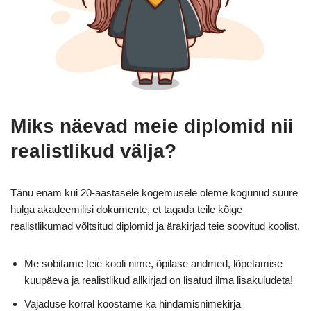
Miks näevad meie diplomid nii
realistlikud välja?
Tänu enam kui 20-aastasele kogemusele oleme kogunud suure
hulga akadeemilisi dokumente, et tagada teile kõige
realistlikumad võltsitud diplomid ja ärakirjad teie soovitud koolist.
Me sobitame teie kooli nime, õpilase andmed, lõpetamise
kuupäeva ja realistlikud allkirjad on lisatud ilma lisakuludeta!
Vajaduse korral koostame ka hindamisnimekirja