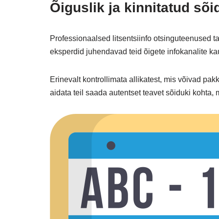
Õiguslik ja kinnitatud sõi
Professionaalsed litsentsiinfo otsinguteenused ta
eksperdid juhendavad teid õigete infokanalite ka
Erinevalt kontrollimata allikatest, mis võivad pa
aidata teil saada autentset teavet sõiduki kohta, m