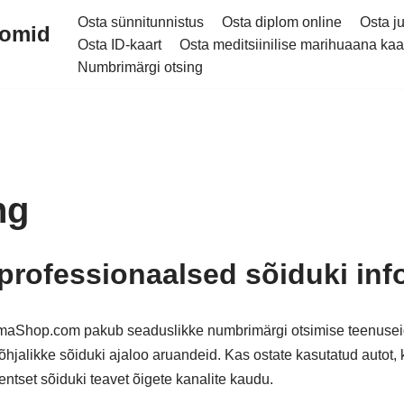
Osta sünnitunnistus
Osta diplom online
Osta j
plomid
Osta ID-kaart
Osta meditsiinilise marihuaana kaa
Numbrimärgi otsing
ng
professionaalsed sõiduki in
aShop.com pakub seaduslikke numbrimärgi otsimise teenuseid i
jalikke sõiduki ajaloo aruandeid. Kas ostate kasutatud autot, k
entset sõiduki teavet õigete kanalite kaudu.