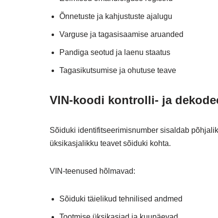
Õnnetuste ja kahjustuste ajalugu
Varguse ja tagasisaamise aruanded
Pandiga seotud ja laenu staatus
Tagasikutsumise ja ohutuse teave
VIN-koodi kontrolli- ja dekod
Sõiduki identifitseerimisnumber sisaldab põhjali
üksikasjalikku teavet sõiduki kohta.
VIN-teenused hõlmavad:
Sõiduki täielikud tehnilised andmed
Tootmise üksikasjad ja kuupäevad