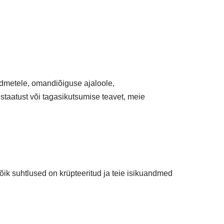
dmetele, omandiõiguse ajaloole,
 staatust või tagasikutsumise teavet, meie
õik suhtlused on krüpteeritud ja teie isikuandmed