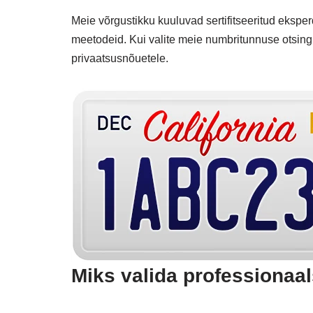
Meie võrgustikku kuuluvad sertifitseeritud eksp
meetodeid. Kui valite meie numbritunnuse otsingu
privaatsusnõuetele.
Miks valida professionaa