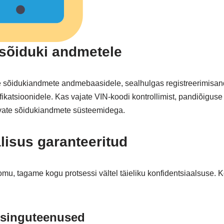
sõiduki andmetele
e sõidukiandmete andmebaasidele, sealhulgas registreerimisan
fikatsioonidele. Kas vajate VIN-koodi kontrollimist, pandiõiguse
evate sõidukiandmete süsteemidega.
alisus garanteeritud
mu, tagame kogu protsessi vältel täieliku konfidentsiaalsuse. K
tsinguteenused