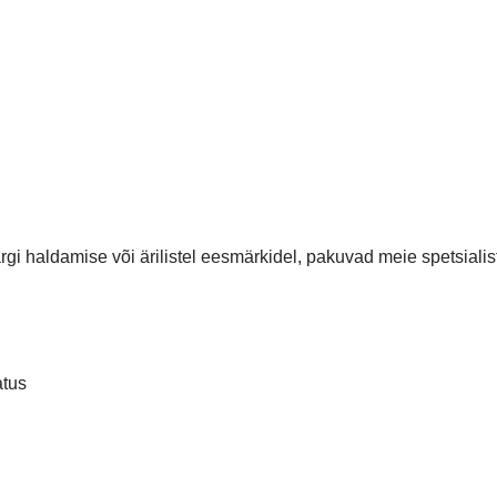
gi haldamise või ärilistel eesmärkidel, pakuvad meie spetsialist
atus