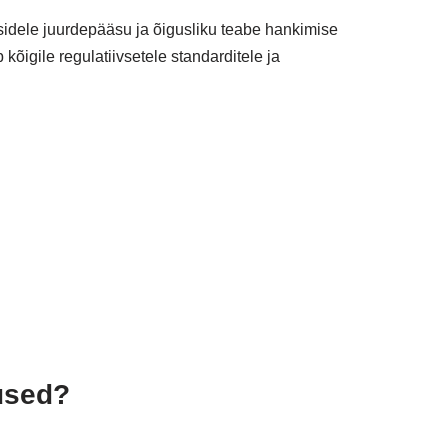
sidele juurdepääsu ja õigusliku teabe hankimise
õigile regulatiivsetele standarditele ja
used?