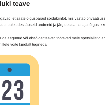
duki teave
gavad, et saate õiguspärast sõidukiinfot, mis vastab privaatsuss
udu, pakkudes täpseid andmeid ja järgides samal ajal õiguslikke
kkuda aegunud või ebaõiget teavet, töötavad meie spetsialistid 
illele võite kindlalt tugineda.