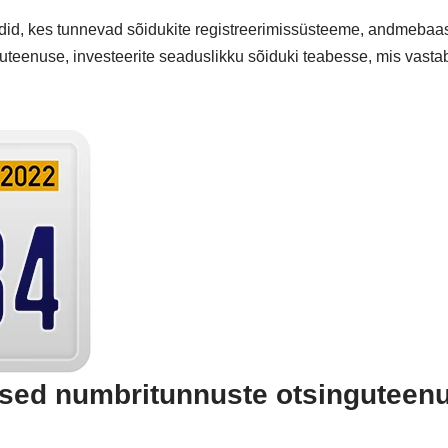
erdid, kes tunnevad sõidukite registreerimissüsteeme, andmebaa
teenuse, investeerite seaduslikku sõiduki teabesse, mis vastab k
lsed numbritunnuste otsinguteen