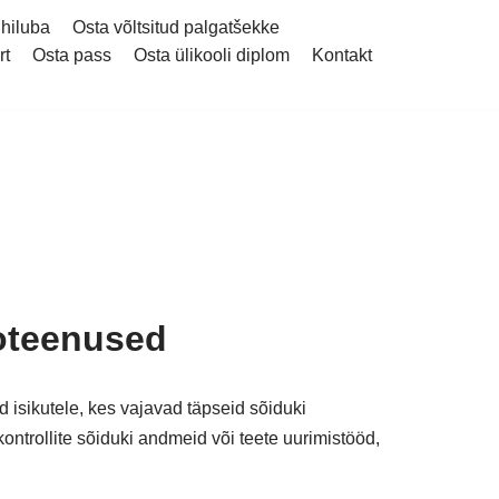
uhiluba
Osta võltsitud palgatšekke
rt
Osta pass
Osta ülikooli diplom
Kontakt
foteenused
sikutele, kes vajavad täpseid sõiduki
ontrollite sõiduki andmeid või teete uurimistööd,