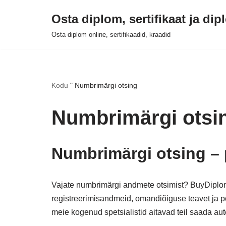
Osta diplom, sertifikaat ja di
Skip
Osta diplom online, sertifikaadid, kraadid
to
content
Kodu
"
Numbrimärgi otsing
Numbrimärgi otsi
Numbrimärgi otsing – 
Vajate numbrimärgi andmete otsimist? BuyDiplom
registreerimisandmeid, omandiõiguse teavet ja põh
meie kogenud spetsialistid aitavad teil saada aut