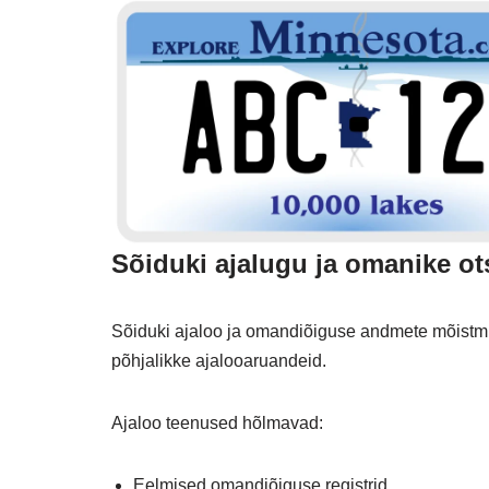
Sõiduki ajalugu ja omanike ot
Sõiduki ajaloo ja omandiõiguse andmete mõistmi
põhjalikke ajalooaruandeid.
Ajaloo teenused hõlmavad:
Eelmised omandiõiguse registrid