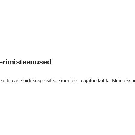
eerimisteenused
kku teavet sõiduki spetsifikatsioonide ja ajaloo kohta. Meie ek