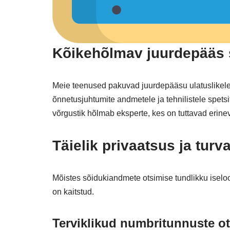
Kõikehõlmav juurdepääs 
Meie teenused pakuvad juurdepääsu ulatuslikel
õnnetusjuhtumite andmetele ja tehnilistele spetsi
võrgustik hõlmab eksperte, kes on tuttavad erin
Täielik privaatsus ja turv
Mõistes sõidukiandmete otsimise tundlikku iseloo
on kaitstud.
Terviklikud numbritunnuste o