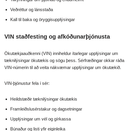
Veðréttur og lánsstaða
Kall til baka og öryggisupplýsingar
VIN staðfesting og afkóðunarþjónusta
Ökutækjaauðkenni (VIN) inniheldur ítarlegar upplýsingar um
tæknilýsingar ökutækis og sögu þess. Sérfræðingar okkar ráða
VIN-númerin til að veita nákvæmar upplýsingar um ökutækið.
VIN-þjónustur fela í sér:
Heildstæðir tæknilýsingar ökutækis
Framleiðslusérstakur og dagsetningar
Upplýsingar um vél og gírkassa
Búnaður og listi yfir eiginleika