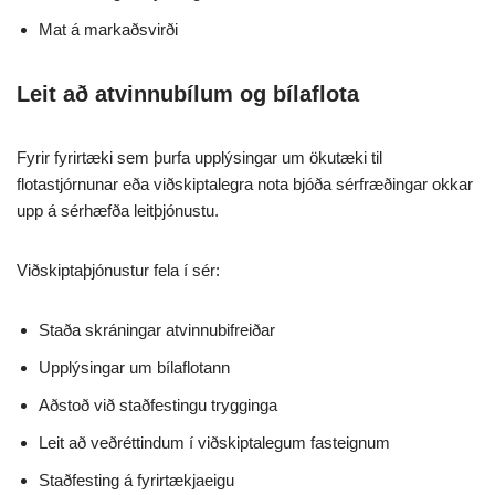
Mat á markaðsvirði
Leit að atvinnubílum og bílaflota
Fyrir fyrirtæki sem þurfa upplýsingar um ökutæki til
flotastjórnunar eða viðskiptalegra nota bjóða sérfræðingar okkar
upp á sérhæfða leitþjónustu.
Viðskiptaþjónustur fela í sér:
Staða skráningar atvinnubifreiðar
Upplýsingar um bílaflotann
Aðstoð við staðfestingu trygginga
Leit að veðréttindum í viðskiptalegum fasteignum
Staðfesting á fyrirtækjaeigu