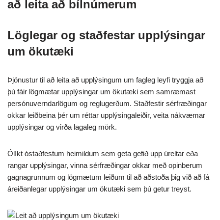
að leita að bílnúmerum
Löglegar og staðfestar upplýsingar
um ökutæki
Þjónustur til að leita að upplýsingum um fagleg leyfi tryggja að
þú fáir lögmætar upplýsingar um ökutæki sem samræmast
persónuverndarlögum og reglugerðum. Staðfestir sérfræðingar
okkar leiðbeina þér um réttar upplýsingaleiðir, veita nákvæmar
upplýsingar og virða lagaleg mörk.
Ólíkt óstaðfestum heimildum sem geta gefið upp úreltar eða
rangar upplýsingar, vinna sérfræðingar okkar með opinberum
gagnagrunnum og lögmætum leiðum til að aðstoða þig við að fá
áreiðanlegar upplýsingar um ökutæki sem þú getur treyst.