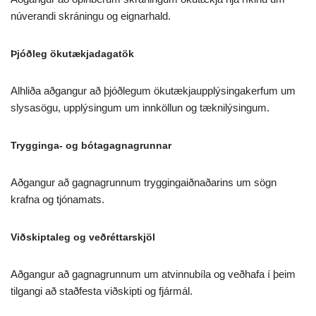
núverandi skráningu og eignarhald.
Þjóðleg ökutækjadagatök
Alhliða aðgangur að þjóðlegum ökutækjaupplýsingakerfum um
slysasögu, upplýsingum um innköllun og tæknilýsingum.
Trygginga- og bótagagnagrunnar
Aðgangur að gagnagrunnum tryggingaiðnaðarins um sögn
krafna og tjónamats.
Viðskiptaleg og veðréttarskjöl
Aðgangur að gagnagrunnum um atvinnubíla og veðhafa í þeim
tilgangi að staðfesta viðskipti og fjármál.