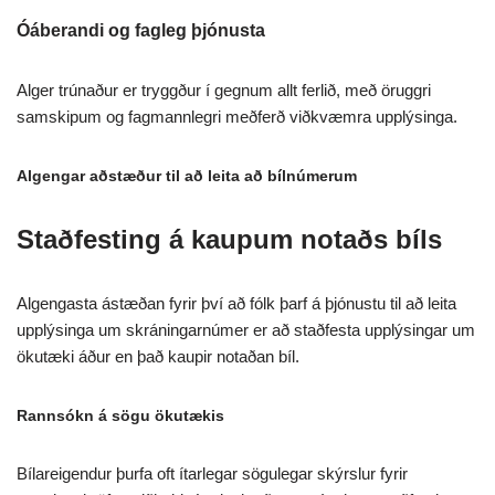
Óáberandi og fagleg þjónusta
Alger trúnaður er tryggður í gegnum allt ferlið, með öruggri
samskipum og fagmannlegri meðferð viðkvæmra upplýsinga.
Algengar aðstæður til að leita að bílnúmerum
Staðfesting á kaupum notaðs bíls
Algengasta ástæðan fyrir því að fólk þarf á þjónustu til að leita
upplýsinga um skráningarnúmer er að staðfesta upplýsingar um
ökutæki áður en það kaupir notaðan bíl.
Rannsókn á sögu ökutækis
Bílareigendur þurfa oft ítarlegar sögulegar skýrslur fyrir