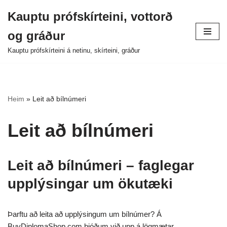
Kauptu prófskírteini, vottorð
Fara
og gráður
í
efni
Kauptu prófskírteini á netinu, skírteini, gráður
Heim
»
Leit að bílnúmeri
Leit að bílnúmeri
Leit að bílnúmeri – faglegar
upplýsingar um ökutæki
Þarftu að leita að upplýsingum um bílnúmer? Á
BuyDiplomaShop.com bjóðum við upp á lögmætar