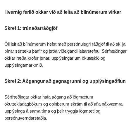
Hvernig ferlið okkar við að leita að bílnúmerum virkar
Skref 1: trúnaðarráðgjöf
Öll leit að bílnúmerum hefst með persónulegri ráðgjöf til að skilja
þínar sértæku þarfir og þróa viðeigandi leitarstefnu. Sérfræðingar
okkar ræða kröfur þínar, upplýsingar um ökutækið og
upplýsingamarkmið.
Skref 2: Aðgangur að gagnagrunni og upplýsingaöflun
Sérfræðingar okkar hafa aðgang að lögmætum
ökutækjadagbókum og opinberum skrám til að afla nákvæmra
upplýsinga á sama tíma og þeir tryggja lögmæti og
persónuverndarstaðla.