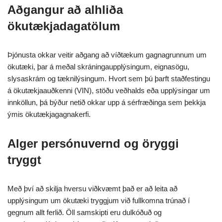
Aðgangur að alhliða
ökutækjadagatölum
Þjónusta okkar veitir aðgang að víðtækum gagnagrunnum um
ökutæki, þar á meðal skráningaupplýsingum, eignasögu,
slysaskrám og tæknilýsingum. Hvort sem þú þarft staðfestingu
á ökutækjaauðkenni (VIN), stöðu veðhalds eða upplýsingar um
innköllun, þá býður netið okkar upp á sérfræðinga sem þekkja
ýmis ökutækjagagnakerfi.
Alger persónuvernd og öryggi
tryggt
Með því að skilja hversu viðkvæmt það er að leita að
upplýsingum um ökutæki tryggjum við fullkomna trúnað í
gegnum allt ferlið. Öll samskipti eru dulkóðuð og