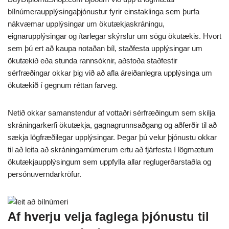
bílnúmeraupplýsingaþjónustur fyrir einstaklinga sem þurfa
nákvæmar upplýsingar um ökutækjaskráningu,
eignarupplýsingar og ítarlegar skýrslur um sögu ökutækis. Hvort
sem þú ert að kaupa notaðan bíl, staðfesta upplýsingar um
ökutækið eða stunda rannsóknir, aðstoða staðfestir
sérfræðingar okkar þig við að afla áreiðanlegra upplýsinga um
ökutækið í gegnum réttan farveg.
Netið okkar samanstendur af vottaðri sérfræðingum sem skilja
skráningarkerfi ökutækja, gagnagrunnsaðgang og aðferðir til að
sækja lögfræðilegar upplýsingar. Þegar þú velur þjónustu okkar
til að leita að skráningarnúmerum ertu að fjárfesta í lögmætum
ökutækjaupplýsingum sem uppfylla allar reglugerðarstaðla og
persónuverndarkröfur.
Af hverju velja faglega þjónustu til