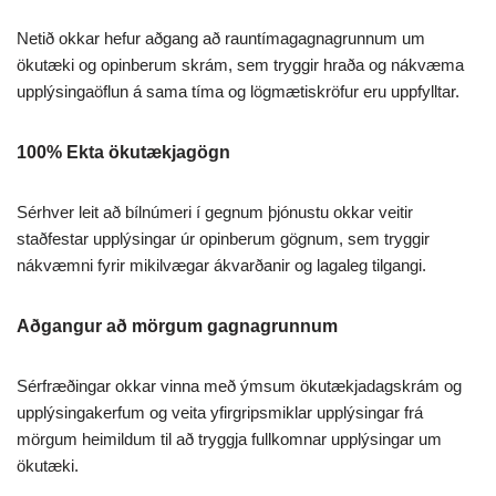
Netið okkar hefur aðgang að rauntímagagnagrunnum um
ökutæki og opinberum skrám, sem tryggir hraða og nákvæma
upplýsingaöflun á sama tíma og lögmætiskröfur eru uppfylltar.
100% Ekta ökutækjagögn
Sérhver leit að bílnúmeri í gegnum þjónustu okkar veitir
staðfestar upplýsingar úr opinberum gögnum, sem tryggir
nákvæmni fyrir mikilvægar ákvarðanir og lagaleg tilgangi.
Aðgangur að mörgum gagnagrunnum
Sérfræðingar okkar vinna með ýmsum ökutækjadagskrám og
upplýsingakerfum og veita yfirgripsmiklar upplýsingar frá
mörgum heimildum til að tryggja fullkomnar upplýsingar um
ökutæki.