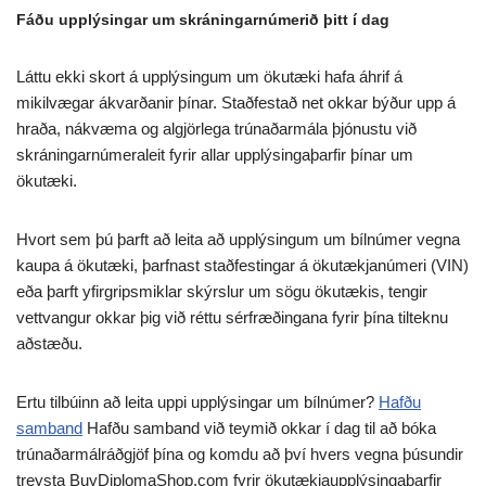
Fáðu upplýsingar um skráningarnúmerið þitt í dag
Láttu ekki skort á upplýsingum um ökutæki hafa áhrif á
mikilvægar ákvarðanir þínar. Staðfestað net okkar býður upp á
hraða, nákvæma og algjörlega trúnaðarmála þjónustu við
skráningarnúmeraleit fyrir allar upplýsingaþarfir þínar um
ökutæki.
Hvort sem þú þarft að leita að upplýsingum um bílnúmer vegna
kaupa á ökutæki, þarfnast staðfestingar á ökutækjanúmeri (VIN)
eða þarft yfirgripsmiklar skýrslur um sögu ökutækis, tengir
vettvangur okkar þig við réttu sérfræðingana fyrir þína tilteknu
aðstæðu.
Ertu tilbúinn að leita uppi upplýsingar um bílnúmer?
Hafðu
samband
Hafðu samband við teymið okkar í dag til að bóka
trúnaðarmálráðgjöf þína og komdu að því hvers vegna þúsundir
treysta BuyDiplomaShop.com fyrir ökutækjaupplýsingaþarfir