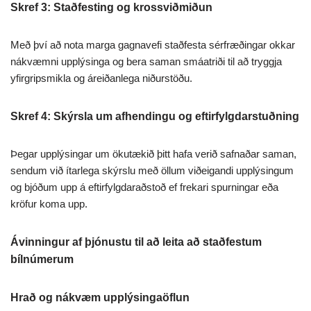
Skref 3: Staðfesting og krossviðmiðun
Með því að nota marga gagnavefi staðfesta sérfræðingar okkar
nákvæmni upplýsinga og bera saman smáatriði til að tryggja
yfirgripsmikla og áreiðanlega niðurstöðu.
Skref 4: Skýrsla um afhendingu og eftirfylgdarstuðning
Þegar upplýsingar um ökutækið þitt hafa verið safnaðar saman,
sendum við ítarlega skýrslu með öllum viðeigandi upplýsingum
og bjóðum upp á eftirfylgdaraðstoð ef frekari spurningar eða
kröfur koma upp.
Ávinningur af þjónustu til að leita að staðfestum
bílnúmerum
Hrað og nákvæm upplýsingaöflun