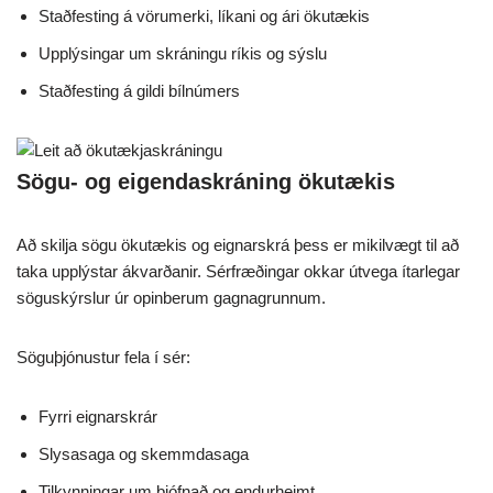
Staðfesting á vörumerki, líkani og ári ökutækis
Upplýsingar um skráningu ríkis og sýslu
Staðfesting á gildi bílnúmers
Sögu- og eigendaskráning ökutækis
Að skilja sögu ökutækis og eignarskrá þess er mikilvægt til að
taka upplýstar ákvarðanir. Sérfræðingar okkar útvega ítarlegar
söguskýrslur úr opinberum gagnagrunnum.
Söguþjónustur fela í sér:
Fyrri eignarskrár
Slysasaga og skemmdasaga
Tilkynningar um þjófnað og endurheimt