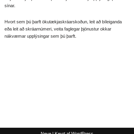
sínar.
Hvort sem þú þarft ökutækjaskráarskoðun, leit að bíleiganda
eða leit að skráarnúmeri, veita faglegar þjónustur okkar
nákvæmar upplýsingar sem þú þarft.
Neve
| Keyrt af
WordPress