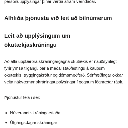
persónuupplýsingar þínar verða áfram verndaðar.
Alhliða þjónusta við leit að bílnúmerum
Leit að upplýsingum um
ökutækjaskráningu
Að afla uppfærðra skráningargagna ökutækis er nauðsynlegt
fyrir ýmsa tilgangi, þar á meðal staðfestingu á kaupum
ökutækis, tryggingakröfur og dómsmeðferð. Sérfræðingar okkar
veita nákvæmar skráningaupplýsingar í gegnum lögmætar rásir.
Þjónustur fela í sér:
Núverandi skráningarstaða
Útgángsdagar skráningar