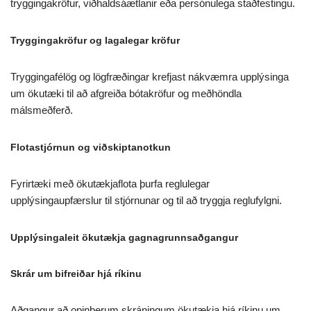
tryggingakröfur, viðhaldsáætlanir eða persónulega staðfestingu.
Tryggingakröfur og lagalegar kröfur
Tryggingafélög og lögfræðingar krefjast nákvæmra upplýsinga
um ökutæki til að afgreiða bótakröfur og meðhöndla
málsmeðferð.
Flotastjórnun og viðskiptanotkun
Fyrirtæki með ökutækjaflota þurfa reglulegar
upplýsingaupfærslur til stjórnunar og til að tryggja reglufylgni.
Upplýsingaleit ökutækja gagnagrunnsaðgangur
Skrár um bifreiðar hjá ríkinu
Aðgangur að opinberum skráningum ökutækja hjá ríkinu um