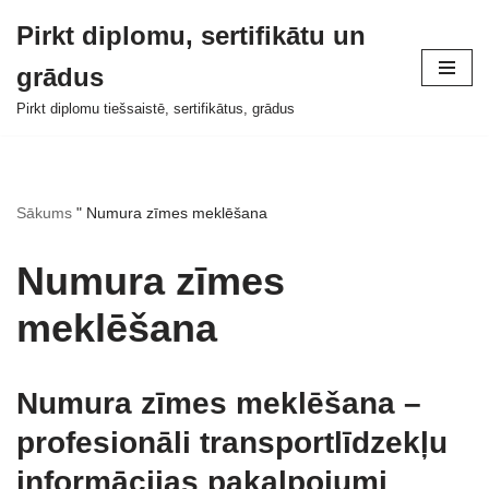
Pirkt diplomu, sertifikātu un
Pāriet
grādus
uz
saturu
Pirkt diplomu tiešsaistē, sertifikātus, grādus
Sākums
"
Numura zīmes meklēšana
Numura zīmes
meklēšana
Numura zīmes meklēšana –
profesionāli transportlīdzekļu
informācijas pakalpojumi