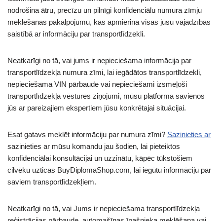
nodrošina ātru, precīzu un pilnīgi konfidenciālu numura zīmju
meklēšanas pakalpojumu, kas apmierina visas jūsu vajadzības
saistībā ar informāciju par transportlīdzekli.
Neatkarīgi no tā, vai jums ir nepieciešama informācija par
transportlīdzekļa numura zīmi, lai iegādātos transportlīdzekli,
nepieciešama VIN pārbaude vai nepieciešami izsmeļoši
transportlīdzekļa vēstures ziņojumi, mūsu platforma savienos
jūs ar pareizajiem ekspertiem jūsu konkrētajai situācijai.
Esat gatavs meklēt informāciju par numura zīmi?
Sazinieties ar
sazinieties ar mūsu komandu jau šodien, lai pieteiktos
konfidenciālai konsultācijai un uzzinātu, kāpēc tūkstošiem
cilvēku uzticas BuyDiplomaShop.com, lai iegūtu informāciju par
saviem transportlīdzekļiem.
Neatkarīgi no tā, vai Jums ir nepieciešama transportlīdzekļa
reģistrācijas pārbaude, automašīnas īpašnieka meklēšana vai