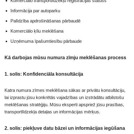
Komerciālo transportlīdzekļu reģistrācijas statuss
Informācija par autoparku
Palīdzība apdrošināšanas pārbaudē
Komerciālo ķīlu meklēšana
Uzņēmuma īpašumtiesību pārbaude
Kā darbojas mūsu numura zīmju meklēšanas process
1. solis: Konfidenciāla konsultācija
Katra numura zīmes meklēšana sākas ar privātu konsultāciju,
lai izprastu jūsu konkrētās vajadzības un izstrādātu atbilstošu
meklēšanas stratēģiju. Mūsu eksperti apspriež jūsu prasības,
transportlīdzekļa detaļas un informācijas mērķus.
2. solis: piekļuve datu bāzei un informācijas iegūšana