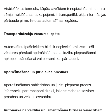
Visbiežākais iemesls, kāpēc cilvēkiem ir nepieciešami numura
zīmju meklēšanas pakalpojumi, ir transportlīdzekļa informācijas
pārbaude pirms lietotas automašīnas iegādes.
Transportlīdzekļa vēstures izpēte
Automašīnu īpašniekiem bieži ir nepieciešami izsmeļoši
vēstures pārskati apdrošināšanas atlīdzību pieprasīšanai,
apkopes plānošanai vai personiskai pārbaudei.
Apdrošināšana un juridiskās prasības
Apdrošināšanas sabiedrības un juristi pieprasa precīzu
informāciju par transportlīdzekli, lai apstrādātu atlīdzības
prasības un veiktu tiesvedību.
Autoparka pārvaldība un izmantošana biznesa vajadzībām