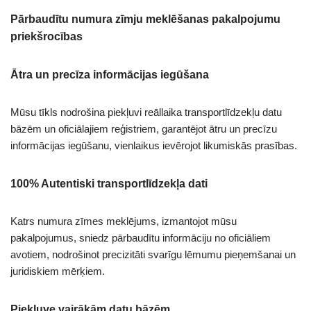
Pārbaudītu numura zīmju meklēšanas pakalpojumu
priekšrocības
Ātra un precīza informācijas iegūšana
Mūsu tīkls nodrošina piekļuvi reāllaika transportlīdzekļu datu
bāzēm un oficiālajiem reģistriem, garantējot ātru un precīzu
informācijas iegūšanu, vienlaikus ievērojot likumiskās prasības.
100% Autentiski transportlīdzekļa dati
Katrs numura zīmes meklējums, izmantojot mūsu
pakalpojumus, sniedz pārbaudītu informāciju no oficiāliem
avotiem, nodrošinot precizitāti svarīgu lēmumu pieņemšanai un
juridiskiem mērķiem.
Piekļuve vairākām datu bāzēm