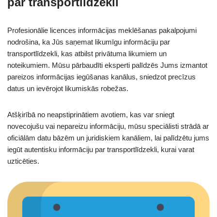
par transportlīdzekli
Profesionālie licences informācijas meklēšanas pakalpojumi
nodrošina, ka Jūs saņemat likumīgu informāciju par
transportlīdzekli, kas atbilst privātuma likumiem un
noteikumiem. Mūsu pārbaudīti eksperti palīdzēs Jums izmantot
pareizos informācijas iegūšanas kanālus, sniedzot precīzus
datus un ievērojot likumiskās robežas.
Atšķirībā no neapstiprinātiem avotiem, kas var sniegt
novecojušu vai nepareizu informāciju, mūsu speciālisti strādā ar
oficiālām datu bāzēm un juridiskiem kanāliem, lai palīdzētu jums
iegūt autentisku informāciju par transportlīdzekli, kurai varat
uzticēties.