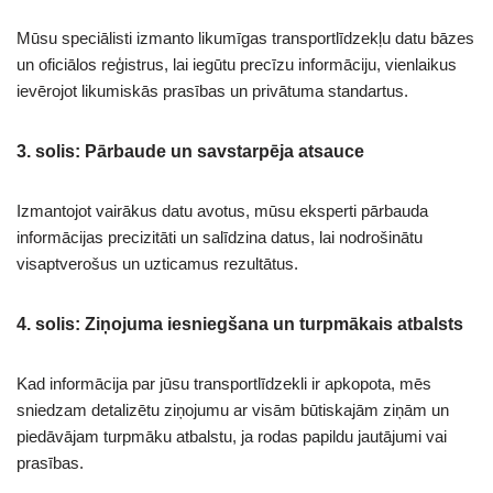
Mūsu speciālisti izmanto likumīgas transportlīdzekļu datu bāzes
un oficiālos reģistrus, lai iegūtu precīzu informāciju, vienlaikus
ievērojot likumiskās prasības un privātuma standartus.
3. solis: Pārbaude un savstarpēja atsauce
Izmantojot vairākus datu avotus, mūsu eksperti pārbauda
informācijas precizitāti un salīdzina datus, lai nodrošinātu
visaptverošus un uzticamus rezultātus.
4. solis: Ziņojuma iesniegšana un turpmākais atbalsts
Kad informācija par jūsu transportlīdzekli ir apkopota, mēs
sniedzam detalizētu ziņojumu ar visām būtiskajām ziņām un
piedāvājam turpmāku atbalstu, ja rodas papildu jautājumi vai
prasības.