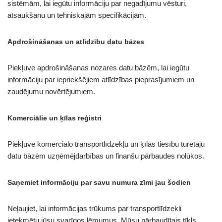
sistēmām, lai iegūtu informāciju par negadījumu vēsturi,
atsaukšanu un tehniskajām specifikācijām.
Apdrošināšanas un atlīdzību datu bāzes
Piekļuve apdrošināšanas nozares datu bāzēm, lai iegūtu
informāciju par iepriekšējiem atlīdzības pieprasījumiem un
zaudējumu novērtējumiem.
Komerciālie un ķīlas reģistri
Piekļuve komerciālo transportlīdzekļu un ķīlas tiesību turētāju
datu bāzēm uzņēmējdarbības un finanšu pārbaudes nolūkos.
Saņemiet informāciju par savu numura zīmi jau šodien
Neļaujiet, lai informācijas trūkums par transportlīdzekli
ietekmētu jūsu svarīgos lēmumus. Mūsu pārbaudītais tīkls