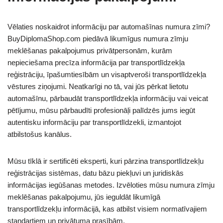
Vēlaties noskaidrot informāciju par automašīnas numura zīmi?
BuyDiplomaShop.com piedāvā likumīgus numura zīmju
meklēšanas pakalpojumus privātpersonām, kurām
nepieciešama precīza informācija par transportlīdzekļa
reģistrāciju, īpašumtiesībām un visaptveroši transportlīdzekļa
vēstures ziņojumi. Neatkarīgi no tā, vai jūs pērkat lietotu
automašīnu, pārbaudāt transportlīdzekļa informāciju vai veicat
pētījumu, mūsu pārbaudīti profesionāļi palīdzēs jums iegūt
autentisku informāciju par transportlīdzekli, izmantojot
atbilstošus kanālus.
Mūsu tīklā ir sertificēti eksperti, kuri pārzina transportlīdzekļu
reģistrācijas sistēmas, datu bāzu piekļuvi un juridiskās
informācijas iegūšanas metodes. Izvēloties mūsu numura zīmju
meklēšanas pakalpojumu, jūs ieguldāt likumīgā
transportlīdzekļu informācijā, kas atbilst visiem normatīvajiem
standartiem un privātuma prasībām.