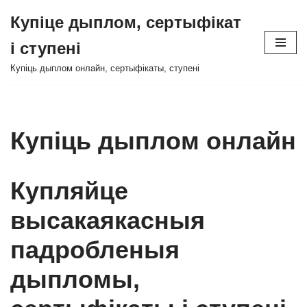
Купіце дыплом, сертыфікат
Перайсці
і ступені
да
зместу
Купіць дыплом онлайн, сертыфікаты, ступені
Купіць дыплом онлайн
Купляйце
высакаякасныя
падробленыя
дыпломы,