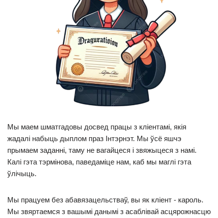
Мы маем шматгадовы досвед працы з кліентамі, якія
жадалі набыць дыплом праз Інтэрнэт. Мы ўсё яшчэ
прымаем заданні, таму не вагайцеся і звяжыцеся з намі.
Калі гэта тэрмінова, паведаміце нам, каб мы маглі гэта
ўлічыць.
Мы працуем без абавязацельстваў, вы як кліент - кароль.
Мы звяртаемся з вашымі данымі з асаблівай асцярожнасцю