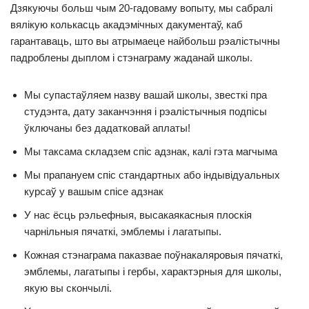
Дзякуючы больш чым 20-гадоваму вопыту, мы сабралі
вялікую колькасць акадэмічных дакументаў, каб
гарантаваць, што вы атрымаеце найбольш рэалістычны
падроблены дыплом і стэнаграму жаданай школы.
Мы супастаўляем назву вашай школы, звесткі пра
студэнта, дату заканчэння і рэалістычныя подпісы
ўключаны без дадатковай аплаты!
Мы таксама складзем спіс адзнак, калі гэта магчыма
Мы прапануем спіс стандартных або індывідуальных
курсаў у вашым спісе адзнак
У нас ёсць рэльефныя, высакаякасныя плоскія
чарнільныя пячаткі, эмблемы і лагатыпы.
Кожная стэнаграма паказвае поўнакаляровыя пячаткі,
эмблемы, лагатыпы і гербы, характэрныя для школы,
якую вы скончылі.