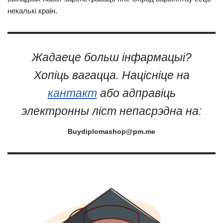
некалькі краін.
Жадаеце больш інфармацыі?
Хопіць вагацца. Націсніце на
кантакт
або адправіць
электронны ліст непасрэдна на:
Buydiplomashop@pm.me