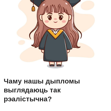
Чаму нашы дыпломы
выглядаюць так
рэалістычна?