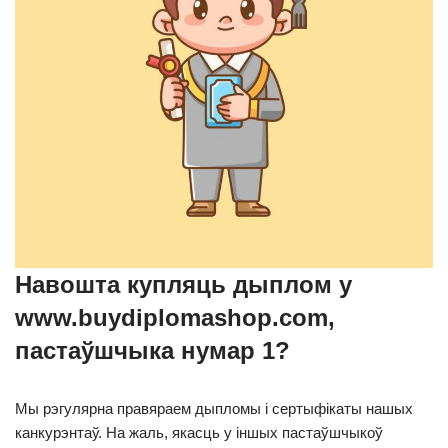
Навошта купляць дыплом у
www.buydiplomashop.com,
пастаўшчыка нумар 1?
Мы рэгулярна правяраем дыпломы і сертыфікаты нашых
канкурэнтаў. На жаль, якасць у іншых пастаўшчыкоў