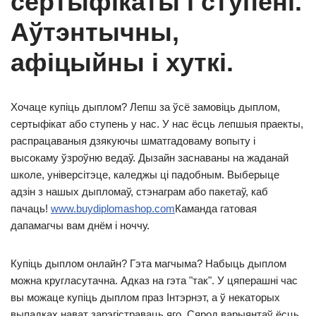
сертыфікаты і ступені.
Аўтэнтычны,
афіцыйны і хуткі.
Хочаце купіць дыплом? Лепш за ўсё замовіць дыплом,
сертыфікат або ступень у нас. У нас ёсць лепшыя праекты,
распрацаваныя дзякуючы шматгадоваму вопыту і
высокаму ўзроўню ведаў. Дызайн заснаваны на жаданай
школе, універсітэце, каледжы ці падобным. Выберыце
адзін з нашых дыпломаў, стэнаграм або пакетаў, каб
пачаць!
www.buydiplomashop.com
Каманда гатовая
дапамагчы вам днём і ноччу.
Купіць дыплом онлайн? Гэта магчыма? Набыць дыплом
можна кругласутачна. Адказ на гэта "так". У цяперашні час
вы можаце купіць дыплом праз Інтэрнэт, а ў некаторых
выпадках нават зарэгістраваць яго. Сярод варыянтаў ёсць