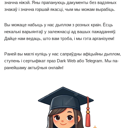
значна ніжэй. Яны прапануюць дакументы без вадзяных
знакаў і значна горшай якасці, чым мы можам вырабіць.
Вы можаце набыць у нас дыплом з розных краін. Ёсць
некалькі варыянтаў у залежнасці ад вашых пажаданняў.
Дайце нам ведаць, што вам трэба, і мы гэта арганізуем!
Раней вы маглі купіць у нас сапраўдны афіцыйны дыплом,
ступень і сертыфікат праз Dark Web або Telegram. Мы па-
ранейшаму актыўныя онлайн!