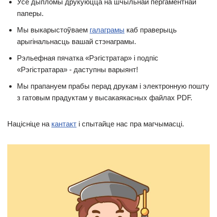
Усе дыпломы друкуюцца на шчыльнай пергаментнай
паперы.
Мы выкарыстоўваем
галаграмы
каб праверыць
арыгінальнасць вашай стэнаграмы.
Рэльефная пячатка «Рэгістратар» і подпіс
«Рэгістратара» - даступны варыянт!
Мы прапануем прабы перад друкам і электронную пошту
з гатовым прадуктам у высакаякасных файлах PDF.
Націсніце на
кантакт
і спытайце нас пра магчымасці.