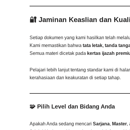
🔐
Jaminan Keaslian dan Kual
Setiap dokumen yang kami hasilkan telah melalui p
Kami memastikan bahwa
tata letak, tanda tang
Semua materi dicetak pada
kertas ijazah prem
Pelajari lebih lanjut tentang standar kami di ha
kerahasiaan dan keakuratan di setiap tahap.
🧩
Pilih Level dan Bidang Anda
Apakah Anda sedang mencari
Sarjana
,
Master
,