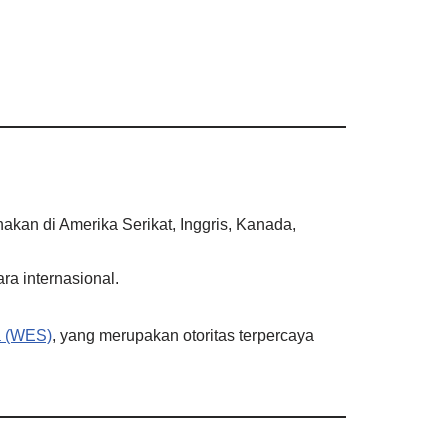
kan di Amerika Serikat, Inggris, Kanada,
ra internasional.
a (WES)
, yang merupakan otoritas terpercaya