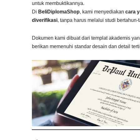
untuk membuktikannya.
Di
BeliDiplomaShop
, kami menyediakan
cara 
diverifikasi
, tanpa harus melalui studi bertahun-
Dokumen kami dibuat dari templat akademis yan
berikan memenuhi standar desain dan detail tertin