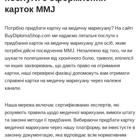
карток MMJ
Потрібно придбати картку на медичну марихуану? На сайті
BuyDiplomaShop.com ми надаємо легальні послуги з
придбання карток на медичну марихуану для осіб, яким
потрібні дійсні посвідчення MMJ. Незалежно від того, чи ви
шукаєте полегшення від хронічного болю, тривоги, епілепсії
чи інших захворювань, що дають право на отримання
картки, наші перевірені фахівці допоможуть вам отримати
справжні картки на медичну марихуану через належні
канали.
Наша мережа включає сертифікованих експертів, які
розуміють правила щодо медичної марихуани, вимоги штату
та законні методи її придбання. Вибираючи придбати картку
медичної марихуани через нашу платформу, ви інвестуєте в
законну документацію, яка відповідає всім нормативним